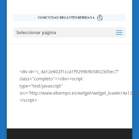
Seleccionar página
<div id="c_4a12e802f1cca1f9299b9b58023d5ec7"
class="completo"></div><script
type="text/javascript"
src="http://www.eltiempo.es/widget/widget_loader/4a12e
</script>